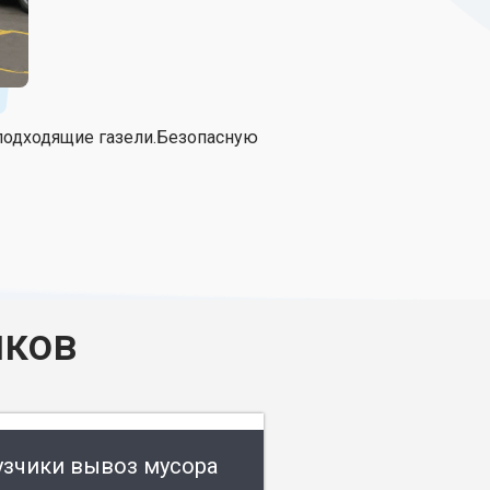
подходящие газели.Безопасную
иков
узчики вывоз мусора