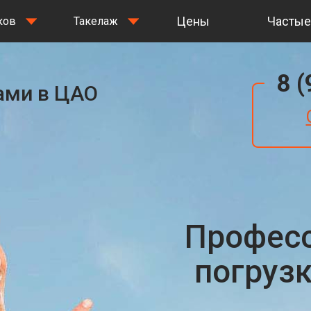
Цены
Частые
ков
Такелаж
8 
ками в ЦАО
Профес
погруз