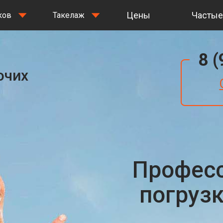
Цены
Частые
ков
Такелаж
8 
очих
Профес
погруз