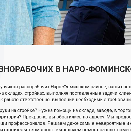
АЗНОРАБОЧИХ В НАРО-ФОМИНСК
грузчиков разнорабочих Наро-Фоминском районе, наши сп
а складах, стройках, выполняя поставленные задачи клие
 к работе ответственно, выполнив необходимые требования
уки на стройке? Нужна помощь на складе, заводе, в торг
рритории? Прекрасно, вы обратились по адресу. Мы предо
мощи профессионалов. Решаем даже самые невероятные и 
ся строительством дорог, выполняем ремонт разных поме