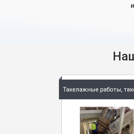
И
Наш
Такелажные работы, та