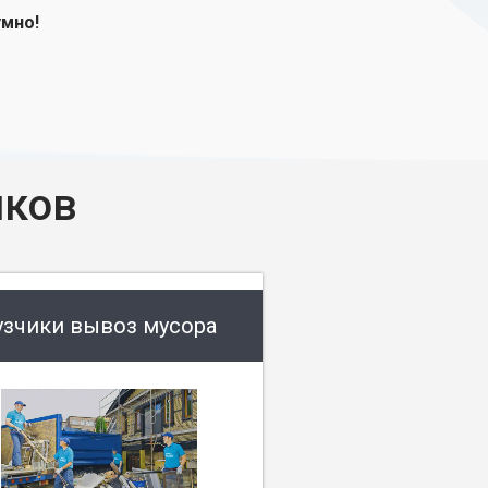
умно!
иков
узчики вывоз мусора