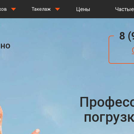
Цены
Частые
ков
Такелаж
8 
ино
Профес
погруз