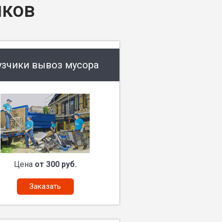
иков
узчики вывоз мусора
Цена
от 300 руб.
Заказать