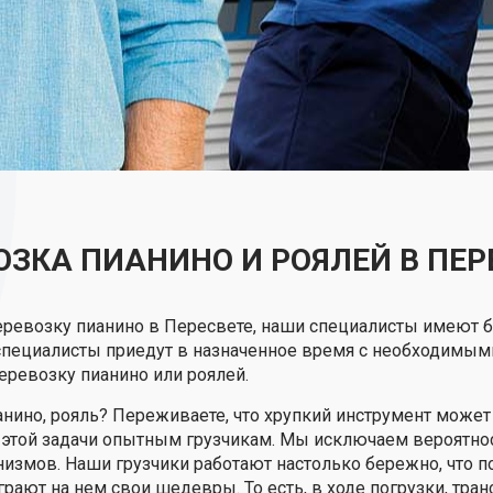
ОЗКА ПИАНИНО И РОЯЛЕЙ В ПЕР
еревозку пианино в Пересвете, наши специалисты имеют б
специалисты приедут в назначенное время с необходимым
еревозку пианино или роялей.
ианино, рояль? Переживаете, что хрупкий инструмент може
этой задачи опытным грузчикам. Мы исключаем вероятнос
измов. Наши грузчики работают настолько бережно, что п
играют на нем свои шедевры. То есть, в ходе погрузки, тра