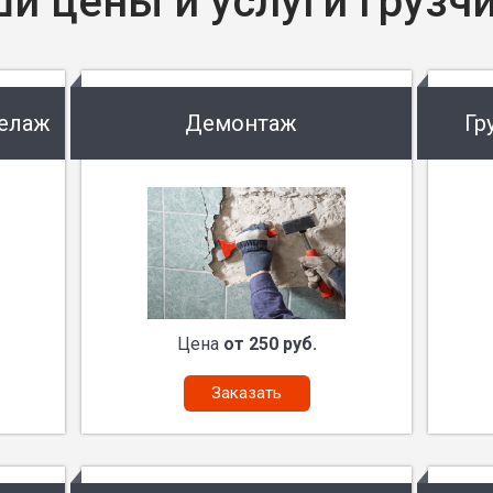
и цены и услуги грузч
келаж
Демонтаж
Гр
Цена
от 250 руб.
Заказать