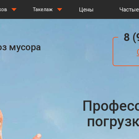
Цены
Частые
ков
Такелаж
8 
оз мусора
Профес
погруз