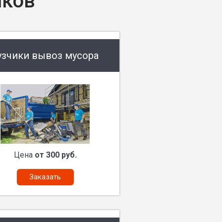
иков
узчики вывоз мусора
Цена
от 300 руб.
Заказать