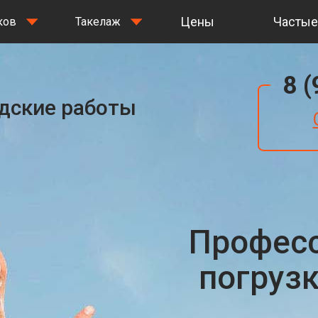
Цены
Частые
ков
Такелаж
8 
адские работы
Профес
погруз